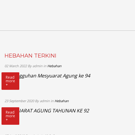
HEBAHAN TERKINI
02 March 2022 By admin in
Hebahan
Penangguhan Mesyuarat Agung ke 94
Read
more
+
23 September 2020 By admin in
Hebahan
MESYUARAT AGUNG TAHUNAN KE 92
Read
more
+