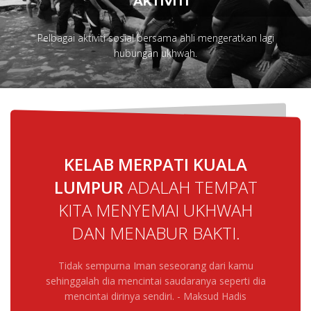
AKTIVITI
Pelbagai aktiviti sosial bersama ahli mengeratkan lagi
hubungan ukhwah.
KELAB MERPATI KUALA
LUMPUR
ADALAH TEMPAT
KITA MENYEMAI UKHWAH
DAN MENABUR BAKTI.
Tidak sempurna Iman seseorang dari kamu
sehinggalah dia mencintai saudaranya seperti dia
mencintai dirinya sendiri. - Maksud Hadis