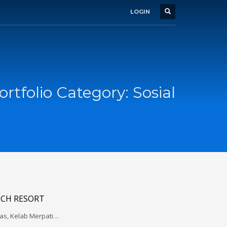
LOGIN
ortfolio Category:
Sosial
ECH RESORT
pas, Kelab Merpati…