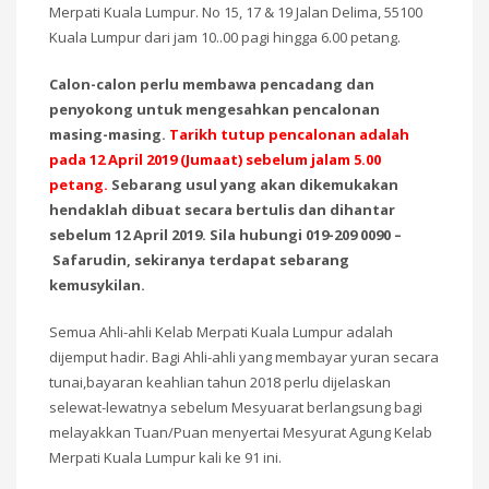
Merpati Kuala Lumpur. No 15, 17 & 19 Jalan Delima, 55100
Kuala Lumpur dari jam 10..00 pagi hingga 6.00 petang.
Calon-calon perlu membawa pencadang dan
penyokong untuk mengesahkan pencalonan
masing-masing.
Tarikh tutup pencalonan adalah
pada 12 April 2019 (Jumaat) sebelum jalam 5.00
petang.
Sebarang usul yang akan dikemukakan
hendaklah dibuat secara bertulis dan dihantar
sebelum 12 April 2019. Sila hubungi 019-209 0090 –
Safarudin, sekiranya terdapat sebarang
kemusykilan.
Semua Ahli-ahli Kelab Merpati Kuala Lumpur adalah
dijemput hadir. Bagi Ahli-ahli yang membayar yuran secara
tunai,bayaran keahlian tahun 2018 perlu dijelaskan
selewat-lewatnya sebelum Mesyuarat berlangsung bagi
melayakkan Tuan/Puan menyertai Mesyurat Agung Kelab
Merpati Kuala Lumpur kali ke 91 ini.