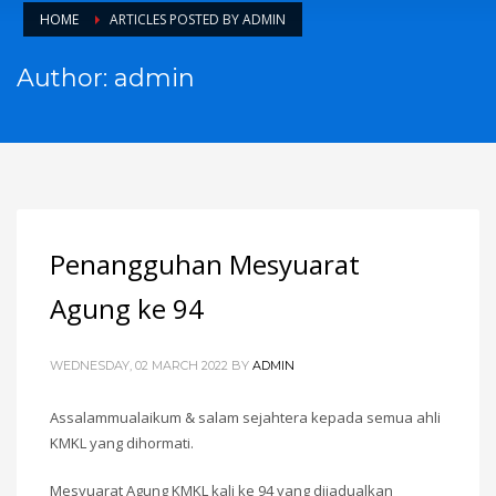
HOME
ARTICLES POSTED BY ADMIN
Author:
admin
Penangguhan Mesyuarat
Agung ke 94
WEDNESDAY, 02 MARCH 2022
BY
ADMIN
Assalammualaikum & salam sejahtera kepada semua ahli
KMKL yang dihormati.
Mesyuarat Agung KMKL kali ke 94 yang dijadualkan