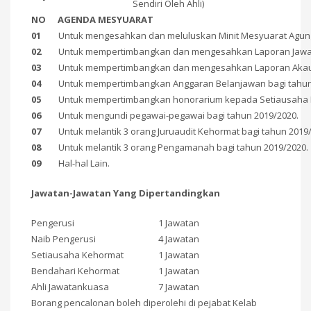
Sendiri Oleh Ahli)
NO
AGENDA MESYUARAT
01
Untuk mengesahkan dan meluluskan Minit Mesyuarat Agung 
02
Untuk mempertimbangkan dan mengesahkan Laporan Jawa
03
Untuk mempertimbangkan dan mengesahkan Laporan Akaun y
04
Untuk mempertimbangkan Anggaran Belanjawan bagi tahun 
05
Untuk mempertimbangkan honorarium kepada Setiausaha K
06
Untuk mengundi pegawai-pegawai bagi tahun 2019/2020.
07
Untuk melantik 3 orang Juruaudit Kehormat bagi tahun 2019/
08
Untuk melantik 3 orang Pengamanah bagi tahun 2019/2020.
09
Hal-hal Lain.
Jawatan-Jawatan Yang Dipertandingkan
Pengerusi
1 Jawatan
Naib Pengerusi
4 Jawatan
Setiausaha Kehormat
1 Jawatan
Bendahari Kehormat
1 Jawatan
Ahli Jawatankuasa
7 Jawatan
Borang pencalonan boleh diperolehi di pejabat Kelab